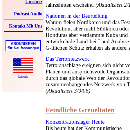
Umsturz
Jahrzehnten erscheint.
(Aktualisiert 2
Podcast Audio
Nationen in der Beurteilung
Warum fielen Nordkorea und das Fest
Kontakt Mit Uns
Revolution, aber nicht Südkorea ode
Honduras aber verdammte Kuba und Ni
entwickelnde Land-bei-Land Analyse
ABONNIEREN
G-tt
lichen Schutz erhalten als andere.
für Neufassungen
Das Terrornetzwerk
Terroranschläge ereignen sich nicht vo
Planen und anspruchsvolle Organisat
English
durch das globale Web der Revolution 
zusammenhängendes Netzwerk von Te
(Aktualisiert 3/9/06)
Feindliche Greueltaten
Konzentrationslager Heute
Bis heute hat der Kommunistische