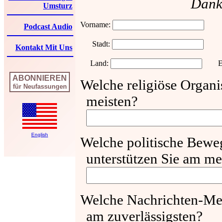
Dank 
Umsturz
Vorname:
Fam
Podcast Audio
Stadt:
Sta
Kontakt Mit Uns
Land:
E-Ma
ABONNIEREN
Welche religiöse Organi
für Neufassungen
meisten?
English
Welche politische Bewe
unterstützen Sie am me
Welche Nachrichten-Med
am zuverlässigsten?