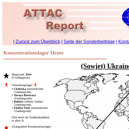
Konzentrationslager Heute
(Sowjet) Ukrain
Hauptstadt:
Kiev
(9 Gefängnisse)
4
Vernichtungslager:
• Cholovka
(unterirdisches
Uranbergwerk)
• Novaya Borovaya
(Uranbergwerk)
• Rakhov
(offenes Gruben-
Uranbergwerk)
• Zheltye Vody
(unterirdisches
Uranbergwerk)
(Tod durch die Strahlen­krankheit
in allen 4)
Zwangsarbeit-Konzentrationslager: