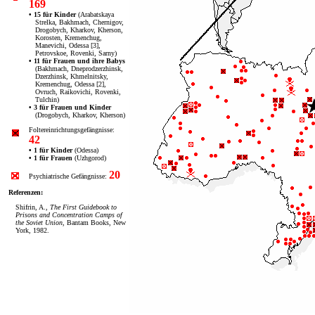
169
• 15 für Kinder
(Arabatskaya
Strelka, Bakhmach, Chernigov,
Drogobych, Kharkov, Kherson,
Korosten, Kremenchug,
Manevichi, Odessa [3],
Petrovskoe, Rovenki, Sarny)
• 11 für Frauen und ihre Babys
(Bakhmach, Dneprodzerzhinsk,
Dzerzhinsk, Khmelnitsky,
Kremenchug, Odessa [2],
Ovruch, Raikovichi, Rovenki,
Tulchin)
• 3 für Frauen und Kinder
(Drogobych, Kharkov, Kherson)
Foltereinrichtungs­gefängnisse:
42
• 1 für Kinder
(Odessa)
• 1 für Frauen
(Uzhgorod)
20
Psychiatrische Gefängnisse:
Referenzen:
Shifrin, A.,
The First Guidebook to
Prisons and Concentration Camps of
the Soviet Union
, Bantam Books, New
York, 1982.